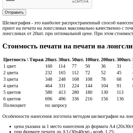
Отправить
Шелкография - это наиболее распространенный способ нанесе
принт на печати на лонгсливах максимально качественно с точ
лонгсливах от 20шт. при оптимальной цене. При этом стоимость
Стоимость печати на печати на лонгсл
Цветность \ Тираж
20шт.
30шт.
50шт.
100шт.
200шт.
300шт.
1 цвет
160
114
77
50
36
31
2 цвета
232
165
112
72
52
45
3 цвета
348
248
168
108
78
68
4 цвета
464
331
224
144
104
91
5 цветов
580
413
280
180
130
113
6 цветов
696
496
336
216
156
136
Полноцвет
по запросу
Особенности нанесения логотипа методом шелкографии на лон
цена указана за 1 место нанесения до формата А4 (20х30с
при формате печати до А3 (30х40см) - коэф. 1.25;