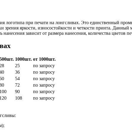
ния логотипа при печати на лонгсливах. Это единственный про
ки зрения яркости, износостойкости и четкости принта. Данный 
 нанесения зависит от размера нанесения, количества цветов пе
ивах
500шт.
1000шт.
от 1000шт.
28
25
по запросу
40
36
по запросу
60
54
по запросу
80
72
по запросу
100
90
по запросу
120
108
по запросу
гсливы:
м);