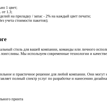
но 1 цвет;
 от 1.3;
делий на приладку / запас - 2% на каждый цвет печати;
без учета стоимости пакетов);
рге
икальный стиль для вашей компании, команды или личного испол
а лонгсливы. Мы используем современные технологии и качеств
ильное и практичное решение для любой компании. Они могут и
авляет полный спектр услуг по разработке и нанесению дизайна
льного принта