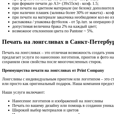
при формате печати до А3+ (39х55см) - коэф. 1.5;
при печати на цветном материале (не белом): дополнитель
при наличии плашек (заливка более 30% от макета) - коэф.
при печати на материале заказчика необходимое кол-во из
распаковка / упаковка футболок - от 5р./шт. за операцию (
допустимая величина брака 2% на каждый цвет;
возможное отклонения цвета по Pantone ~ 5%.
Печать на лонгсливах в Санкт-Петербу
Печать на лонгсливах – это отличная возможность создать ун
предлагает услуги по нанесению логотипов, принтов и фото н
сохраняли свои свойства после многочисленных стирок.
Преимущества печати на лонгсливах от Print Company
Лонгсливы с индивидуальным принтом или логотипом – это ст
или просто как оригинальный подарок. Наша компания предост
Наши услуги включают:
Нанесение логотипов и изображений на лонгсливы
Печать по вашему дизайну или помощь в создании уника
Широкий выбор материалов и цветов