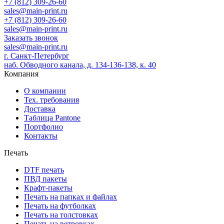
+7 (812) 309-26-60
sales@main-print.ru
+7 (812) 309-26-60
sales@main-print.ru
Заказать звонок
sales@main-print.ru
г. Санкт-Петербург
наб. Обводного канала, д. 134-136-138, к. 40
Компания
О компании
Тех. требования
Доставка
Таблица Pantone
Портфолио
Контакты
Печать
DTF печать
ПВД пакеты
Крафт-пакеты
Печать на папках и файлах
Печать на футболках
Печать на толстовках
Печать на ветровках